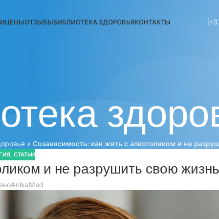
+3
ГИ
ЦЕНЫ
ОТЗЫВЫ
БИБЛИОТЕКА ЗДОРОВЬЯ
КОНТАКТЫ
отека здоро
доровья
»
Созависимость: как жить с алкоголиком и не разру
ГИЯ
,
СТАТЬИ
оликом и не разрушить свою жизн
ано
AnikaMed