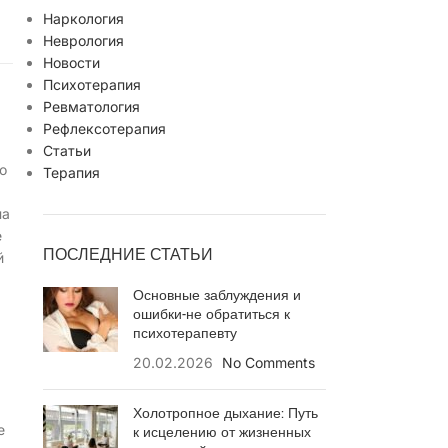
Наркология
Неврология
Новости
Психотерапия
Ревматология
Рефлексотерапия
Статьи
о
Терапия
на
е
ПОСЛЕДНИЕ СТАТЬИ
й
Основные заблуждения и
ошибки-не обратиться к
психотерапевту
20.02.2026
No Comments
Холотропное дыхание: Путь
е
к исцелению от жизненных