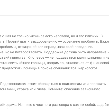
ающая не только жизнь самого человека, но и его близких. В
боль. Первый шаг к выздоровлению — осознание проблемы. Важн
проблемы, отрицая её или оправдывая своё поведение.
ие, но не потворствовать. Поддержка должна быть направлена 
дствий пьянства. Ключевое — не поддаваться манипуляциям и н
установить чёткие границы, например, отказаться от финансово
т предложить помощь в поиске специалистов: наркологов,
 Родственникам стоит обращаться к психологам или посещать
вом вины, страха или гнева. Помните: спасение зависимого
обходимо. Начните с честного разговора с самим собой: задайт