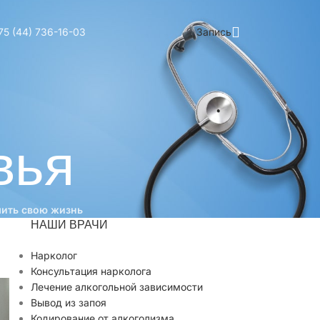
75 (44)
736-16-03
Запись
вья
шить свою жизнь
НАШИ ВРАЧИ
ь
Нарколог
Консультация нарколога
Лечение алкогольной зависимости
Вывод из запоя
Кодирование от алкоголизма