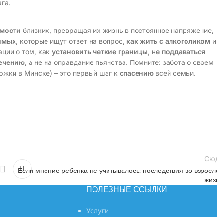
га.
имости
близких, превращая их жизнь в постоянное напряжение,
имых
, которые ищут ответ на вопрос,
как жить с алкоголиком
и
ции о том, как
установить четкие границы
,
не поддаваться
лечению
, а не на оправдание пьянства. Помните: забота о своем
ржки в Минске) – это первый шаг к
спасению
всей семьи.
Сю
Если мнение ребенка не учитывалось: последствия во взросл
жиз
ПОЛЕЗНЫЕ ССЫЛКИ
Услуги